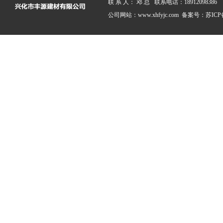
联 系 人： 邓 总   联系电话：18912098386  
公司网站：www.xhfyjc.com  
备案号：苏ICP备1