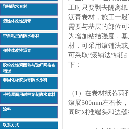
工时只要剥去隔离纸
预铺防水卷材
沥青卷材，施工一股
塑性体改性沥青
需要与基层的部位可
为增加粘结强度，基
带自粘层的防水卷材
材，可采用滚铺法或
弹性体改性沥青
可采取“滚铺法”铺
下：
胶粉改性聚酯毡与玻纤网格布
增强
非固化橡胶沥青防水涂料
（1）在卷材纸芯茼孔
种植屋面用耐根穿刺防水卷材
滚展500mm左右
涂料
同时对准端头和边缝
联系方式