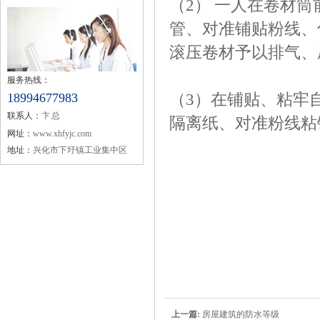
（2） 一人在卷材
管、对准铺贴粉线、
滚压卷材予以排气、
服务热线：
18994677983
（3）在铺贴、粘牢
联系人：
卞 总
隔离纸、对准粉线粘
网址：
www.xhfyjc.com
地址：
兴化市下圩镇工业集中区
上一篇:
房屋建筑的防水等级