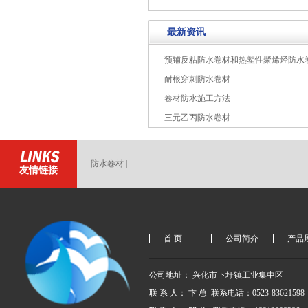
最新资讯
预铺反粘防水卷材和热塑性聚烯烃防水
耐根穿刺防水卷材
卷材防水施工方法
三元乙丙防水卷材
防水卷材
|
友情链接
首 页
公司简介
产品
公司地址： 兴化市下圩镇工业集中区 
联 系 人： 卞 总  联系电话：0523-83621598