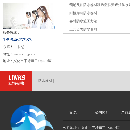
预铺反粘防水卷材和热塑性聚烯烃防水
耐根穿刺防水卷材
卷材防水施工方法
三元乙丙防水卷材
服务热线：
18994677983
联系人：
卞 总
网址：
www.xhfyjc.com
地址：
兴化市下圩镇工业集中区
防水卷材
|
友情链接
首 页
公司简介
产品
公司地址： 兴化市下圩镇工业集中区 